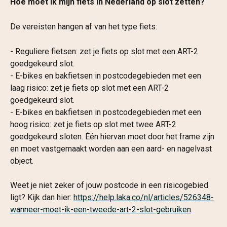
Hoe moet ik mijn fiets in Nederland op slot zetten?
De vereisten hangen af van het type fiets:
- Reguliere fietsen: zet je fiets op slot met een ART-2 
goedgekeurd slot.
- E-bikes en bakfietsen in postcodegebieden met een 
laag risico: zet je fiets op slot met een ART-2 
goedgekeurd slot.
- E-bikes en bakfietsen in postcodegebieden met een 
hoog risico: zet je fiets op slot met twee ART-2 
goedgekeurd sloten. Één hiervan moet door het frame zijn 
en moet vastgemaakt worden aan een aard- en nagelvast 
object.
Weet je niet zeker of jouw postcode in een risicogebied 
ligt? Kijk dan hier: 
https://help.laka.co/nl/articles/526348-
wanneer-moet-ik-een-tweede-art-2-slot-gebruiken
. 