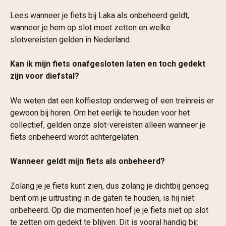
Lees wanneer je fiets bij Laka als onbeheerd geldt, 
wanneer je hem op slot moet zetten en welke 
slotvereisten gelden in Nederland.
Kan ik mijn fiets onafgesloten laten en toch gedekt 
zijn voor diefstal?
We weten dat een koffiestop onderweg of een treinreis er 
gewoon bij horen. Om het eerlijk te houden voor het 
collectief, gelden onze slot-vereisten alleen wanneer je 
fiets onbeheerd wordt achtergelaten.
Wanneer geldt mijn fiets als onbeheerd?
Zolang je je fiets kunt zien, dus zolang je dichtbij genoeg 
bent om je uitrusting in de gaten te houden, is hij niet 
onbeheerd. Op die momenten hoef je je fiets niet op slot 
te zetten om gedekt te blijven. Dit is vooral handig bij: