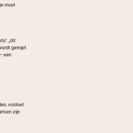
je moet 
s': „dit 
wordt getrapt 
— een 
den, voldoet 
etsen zijn 