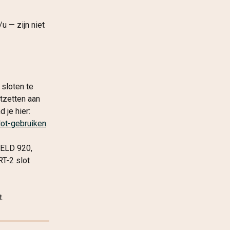
 — zijn niet 
sloten te 
tzetten aan 
 je hier: 
lot-gebruiken
.
 ELD 920, 
T-2 slot 
.