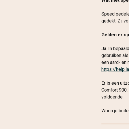
Wat met spe
Speed pedelec
gedekt. Zij v
Gelden er sp
Ja. In bepaal
gebruiken als
een aard- en 
https://help.
Er is een uit
Comfort 900, 
voldoende.
Woon je buite