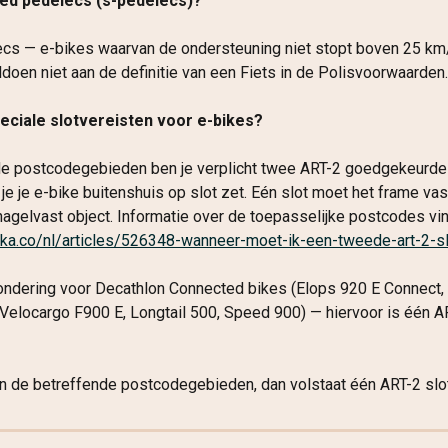
ed pedelecs (s-pedelecs)?
s — e-bikes waarvan de ondersteuning niet stopt boven 25 km/u
oldoen niet aan de definitie van een Fiets in de Polisvoorwaarden.
eciale slotvereisten voor e-bikes?
de postcodegebieden ben je verplicht twee ART-2 goedgekeurde 
 je je e-bike buitenshuis op slot zet. Eén slot moet het frame vas
nagelvast object. Informatie over de toepasselijke postcodes vind
laka.co/nl/articles/526348-wanneer-moet-ik-een-tweede-art-2-s
zondering voor Decathlon Connected bikes (Elops 920 E Connect,
Velocargo F900 E, Longtail 500, Speed 900) — hiervoor is één AR
n de betreffende postcodegebieden, dan volstaat één ART-2 slot