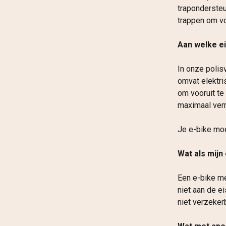
trapondersteu
trappen om vo
Aan welke e
In onze polis
omvat elektri
om vooruit t
maximaal ver
Je e-bike moet
Wat als mijn
Een e-bike me
niet aan de ei
niet verzekerb