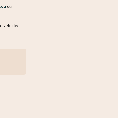
.co
 ou 
e vélo dès 