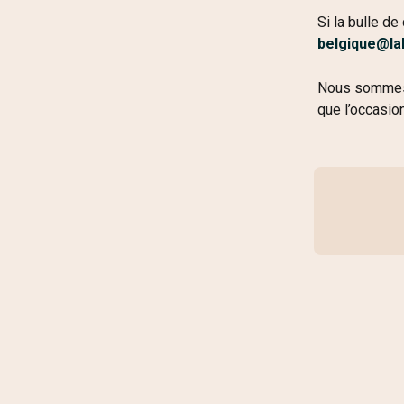
Si la bulle d
belgique@la
Nous sommes u
que l’occasio